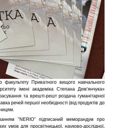
о факультету Приватного вищого навчального
ерситету імені академіка Степана Дем’янчука»
фасування та врешті-решт роздача гуманітарної
ка речей першої необхідності (від продуктів до
сницям.
нанням "NERIO" підписаний меморандум про
их умов для просвітницької, науково-дослідної,