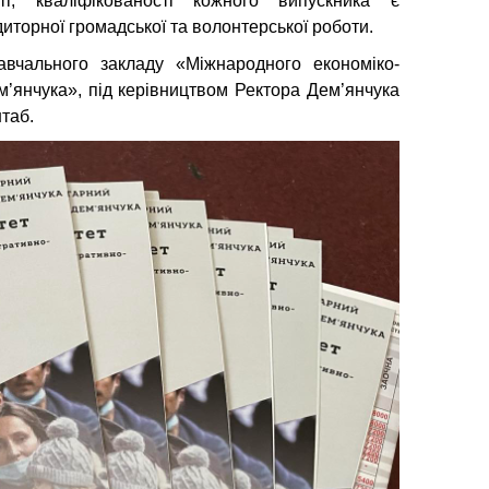
ті, кваліфікованості кожного випускника є
диторної громадської та волонтерської роботи.
вчального закладу «Міжнародного економіко-
м’янчука», під керівництвом Ректора Дем’янчука
таб.