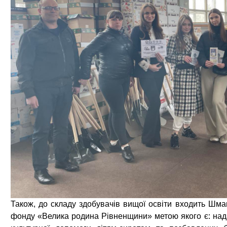
Також, до складу здобувачів вищої освіти входить Шм
фонду «Велика родина Рівненщини» метою якого є: надан