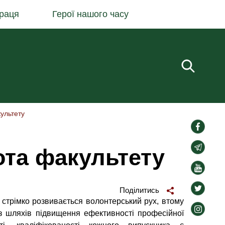
раця
Герої нашого часу
Пошук.
ультету
social-
links
social-
ота факультету
links
social-
links
social-
Поділитись
links
, стрімко розвивається волонтерський рух, втому
social-
із шляхів підвищення ефективності професійної
links