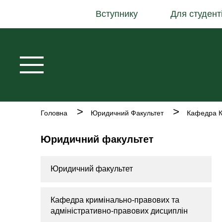
Основна
Перейти
Вступнику
Для студент
навіґація
до
основного
вмісту
Рядок
Головна
Юридичний Факультет
навіґації
Юридичний факультет
Юридичний факультет
Кафедра кримінально-правових та
адміністративно-правових дисциплін