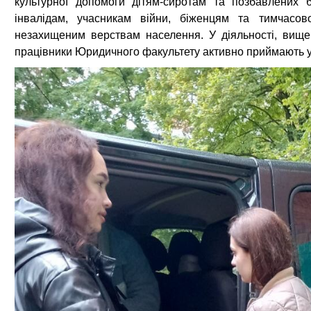
культурної допомоги дітям-сиротам та позбавлених ба
інвалідам, учасникам війни, біженцям та тимчасо
незахищеним верствам населення. У діяльності, вище 
працівники Юридичного факультету активно приймають у