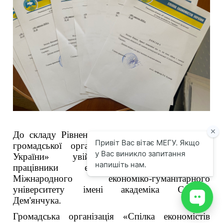
До складу Рівненського обласного об’єднання
громадської організації «Спілка економістів
України» увійшли науково-педагогічні
працівники економічного факультету
Міжнародного економіко-гуманітарного
університету імені академіка Степана
Дем'янчука.
Громадська організація «Спілка економістів