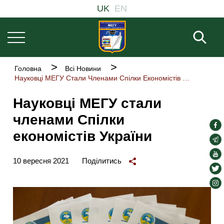
Основна
Перейти
UK
EN
навіґація
до
основного
Пош
вмісту
Рядок
Головна
Всі Новини
навіґації
Науковці МЕГУ Стали Членами Спілки Економістів України
Науковці МЕГУ стали
членами Спілки
soc
економістів України
lin
soc
lin
soc
10 вересня 2021
Поділитись
lin
soc
lin
soc
lin