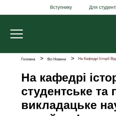
Основна
Перейти
Вступнику
Для студент
навіґація
до
основного
вмісту
Рядок
Головна
Всі Новини
навіґації
На кафедрі істо
студентське та
викладацьке на