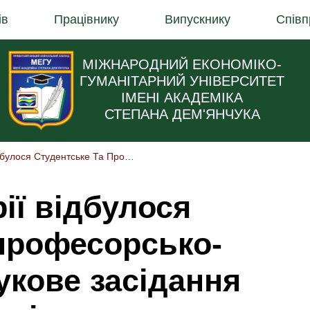
ів
Працівнику
Випускнику
Співп
МІЖНАРОДНИЙ ЕКОНОМІКО-
ГУМАНІТАРНИЙ УНІВЕРСИТЕТ
ІМЕНІ АКАДЕМІКА
СТЕПАНА ДЕМ'ЯНЧУКА
На Кафедрі Історії Відбулося Студентське Та Професорсько-викладацьке Наукове Засідання Онлайн – Історичні Читання
рії відбулося
 професорсько-
укове засідання