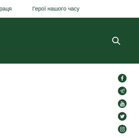
раця
Герої нашого часу
Пошук.
social-
links
social-
links
social-
links
social-
links
social-
links