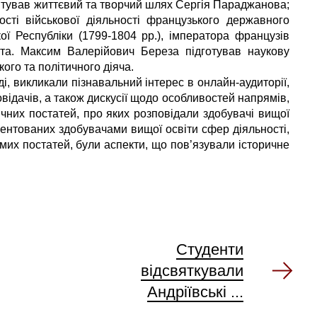
нтував життєвий та творчий шлях Сергія Параджанова;
ості військової діяльності французького державного
ої Республіки (1799-1804 рр.), імператора французів
рта. Максим Валерійович Береза підготував наукову
кого та політичного діяча.
і, викликали пізнавальний інтерес в онлайн-аудиторії,
відачів, а також дискусії щодо особливостей напрямів,
чних постатей, про яких розповідали здобувачі вищої
ентованих здобувачами вищої освіти сфер діяльності,
мих постатей, були аспекти, що пов’язували історичне
Студенти
відсвяткували
Андріївські ...