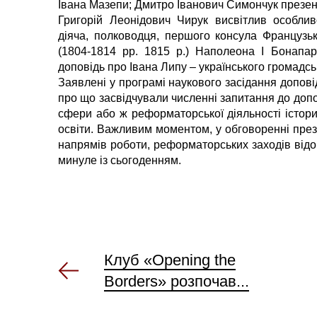
Івана Мазепи; Дмитро Іванович Симончук презе
Григорій Леонідович Чирук висвітлив особлив
діяча, полководця, першого консула Французьк
(1804-1814 рр. 1815 р.) Наполеона І Бонапа
доповідь про Івана Липу – українського громадсь
Заявлені у програмі наукового засідання доповід
про що засвідчували численні запитання до допо
сфери або ж реформаторської діяльності істори
освіти. Важливим моментом, у обговоренні през
напрямів роботи, реформаторських заходів відо
минуле із сьогоденням.
Клуб «Opening the
Borders» розпочав...