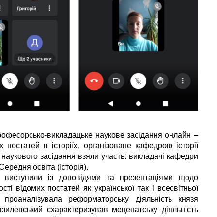
професорсько-викладацьке наукове засідання онлайн –
х постатей в історії», організоване кафедрою історії
ті наукового засідання взяли участь: викладачі кафедри
 Середня освіта (Історія).
ти виступили із доповідями та презентаціями щодо
сті відомих постатей як української так і всесвітньої
 проаналізувала реформаторську діяльність князя
зилевський схарактеризував меценатську діяльність