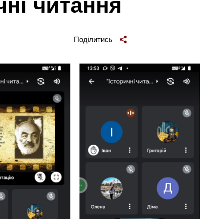
чні читання
Поділитись