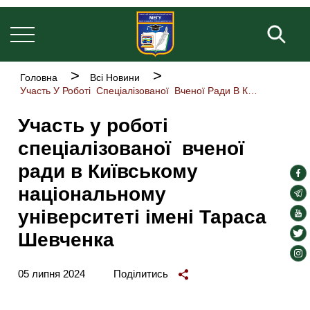
Основна
Перейти
навіґація
до
Пош
основного
вмісту
Рядок
Головна
Всі Новини
навіґації
Участь У Роботі Спеціалізованої Вченої Ради В Київському Національному Університеті Імені Тараса Шевченка
Участь у роботі
спеціалізованої вченої
ради в Київському
soc
національному
lin
soc
lin
університеті імені Тараса
soc
lin
soc
Шевченка
lin
soc
lin
05 липня 2024
Поділитись