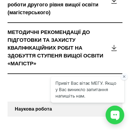
Методи
роботи другого рівня вищої освіти
рекоме
(магістерського)
до
написа
МЕТОДИЧНІ РЕКОМЕНДАЦІЇ ДО
та
ПІДГОТОВКИ ТА ЗАХИСТУ
захист
КВАЛІФІКАЦІЙНИХ РОБІТ НА
кваліф
МЕТОД
ЗДОБУТТЯ СТУПЕНЯ ВИЩОЇ ОСВІТИ
роботи
РЕКОМ
«МАГІСТР»
другог
ДО
рівня
ПІДГО
вищої
ТА
освіти
ЗАХИС
(магіс
КВАЛІ
РОБІТ
Наукова робота
НА
ЗДОБУ
СТУПЕ