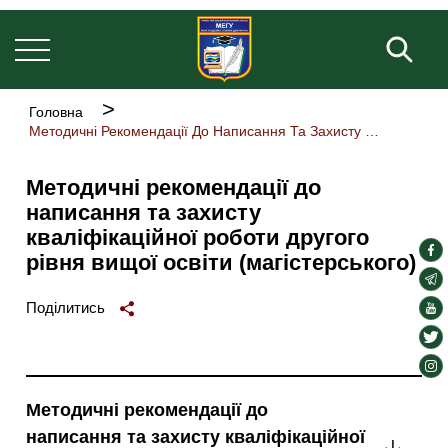
Основна
Перейти
навіґація
до
Пош
основного
вмісту
Рядок
Головна
навіґації
Методичні Рекомендації До Написання Та Захисту Кваліфікаційної Роботи Другого Рівня Вищої Освіти (магістерського)
Методичні рекомендації до
написання та захисту
кваліфікаційної роботи другого
soc
рівня вищої освіти (магістерського)
lin
soc
lin
soc
Поділитись
lin
soc
lin
soc
lin
Методичні рекомендації до
написання та захисту кваліфікаційної