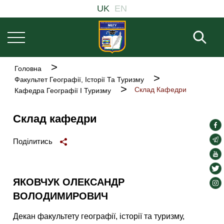
Основна
Перейти
UK
EN
навіґація
до
основного
Пош
вмісту
Рядок
Головна
навіґації
Факультет Географії, Історії Та Туризму
Склад Кафедри
Кафедра Географії І Туризму
Склад кафедри
soc
lin
soc
Поділитись
lin
soc
lin
soc
lin
ЯКОВЧУК ОЛЕКСАНДР
soc
ВОЛОДИМИРОВИЧ
lin
Декан факультету географії, історії та туризму,