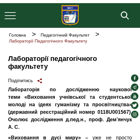
Основна
Перейти
навіґація
до
Пош
основного
вмісту
Рядок
Головна
Педагогічний Факультет
навіґації
Лабораторії Педагогічного Факультету
Лабораторії педагогічного
факультету
soc
Поділитись
lin
soc
Лабораторія по дослідженню наукової
lin
soc
теми
«Виховання учнівської та студентської
lin
молоді на ідеях гуманізму та просвітництва»
soc
(державний реєстраційний номер 0118U001567
).
lin
soc
Очолює дослідження
д.пед.н., проф. Дем’янчук
lin
А. С
.
«Виховання в дусі миру»
–
уже не просто