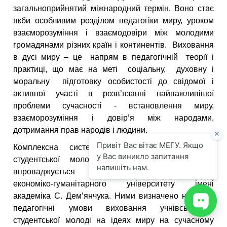
загальноприйнятий міжнародний термін. Воно стає
якби особливим розділом педагогіки миру, уроком
взаєморозуміння і взаємодовіри між молодими
громадянами різних країн і континентів. Виховання
в дусі миру – це
напрям в педагогічній теорії і
практиці, що має на меті соціальну, духовну і
моральну підготовку особистості до свідомої і
активної участі в розв’язанні найважливішої
проблеми сучасності - встановлення миру,
взаєморозуміння і довір’я між народами,
дотримання прав народів і людини.
Комплексна система виховання учнівської і
студентської молоді на ідеях миру активно
впроваджується викладачами Міжнародного
економіко-гуманітарного університету імені
академіка С. Дем’янчука. Ними визначено наступні
педагогічні умови виховання учнівської і
студентської молоді на ідеях миру на сучасному