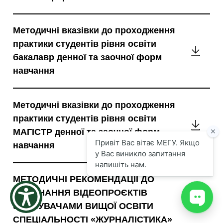
до
the
підгот
screen
reader
Методичні вказівки до проходження
й
to
практики студентів рівня освіти
оформ
help
Методи
you
бакалавр денної та заочної форм
кваліф
вказів
navigate
навчання
робіт
and
до
interact
бакала
прохо
with
і
the
Методичні вказівки до проходження
практи
магіст
content.
практики студентів рівня освіти
студен
денної
Методи
МАГІСТР денної та заочної форм
рівня
та
вказів
навчання
освіти
заочно
до
бакала
форм
прохо
денної
МЕТОДИЧНІ РЕКОМЕНДАЦІЇ ДО
навчан
практи
та
ВИКОНАННЯ ВІДЕОПРОЄКТІВ
студен
заочно
МЕТОД
ЗДОБУВАЧАМИ ВИЩОЇ ОСВІТИ
рівня
форм
РЕКОМ
СПЕЦІАЛЬНОСТІ «ЖУРНАЛІСТИКА»
освіти