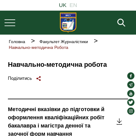
Welcome
Основна
Перейти
UK
EN
to
навіґація
до
All
основного
in
Пош
One
вмісту
Accessibility
screen
Рядок
Головна
Факультет Журналістики
reader.
навіґації
Навчально-методична Робота
To
start
the
Навчально-методична робота
All
in
soc
One
Поділитись
Accessibility
lin
soc
screen
lin
soc
reader,
press
lin
soc
"Ctrl
Методичні вказівки до підготовки й
lin
soc
+
оформлення кваліфікаційних робіт
/".
lin
Методи
This
бакалавра і магістра денної та
shortcut
вказів
заочної форм навчання
activates